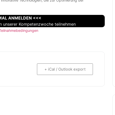
innovative Technologien, die zur Optimierung der
NMAL ANMELDEN <<<
gen unserer Kompetenzwoche teilnehmen
Teilnahmebedingungen
+ iCal / Outlook export