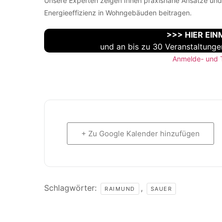
Unsere Experten zeigen Ihnen praxisnahe Ansätze und 
Energieeffizienz in Wohngebäuden beitragen.
>>> HIER EI
und an bis zu 30 Veranstaltun
Anmelde- und 
+ Zu Google Kalender hinzufügen
Schlagwörter:
,
RAIMUND
SAUER