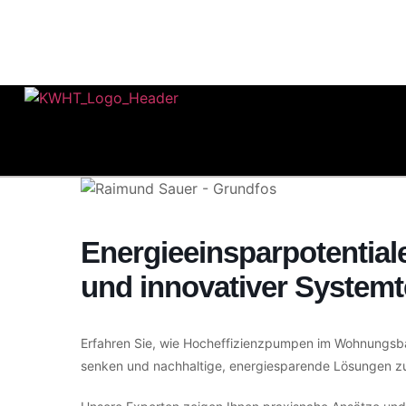
Energieeinsparpotential
und innovativer Syste
Erfahren Sie, wie Hocheffizienzpumpen im Wohnungsb
senken und nachhaltige, energiesparende Lösungen zu